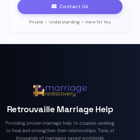
Contact Us
Private
•
Understanding
•
Here for You
Retrouvaille Marriage Help
Providing proven marriage help to couples seeking
to heal and strengthen their relationships. Tens of
thousands of marriages saved worldwide.